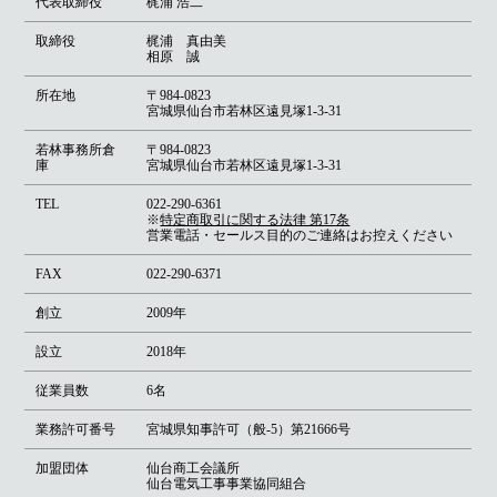
代表取締役
梶浦 浩二
取締役
梶浦 真由美
相原 誠
所在地
〒984-0823
宮城県仙台市若林区遠見塚1-3-31
若林事務所倉
〒984-0823
庫
宮城県仙台市若林区遠見塚1-3‐31
TEL
022-290-6361
※
特定商取引に関する法律 第17条
営業電話・セールス目的のご連絡はお控えください
FAX
022-290-6371
創立
2009年
設立
2018年
従業員数
6名
業務許可番号
宮城県知事許可（般-5）第21666号
加盟団体
仙台商工会議所
仙台電気工事事業協同組合