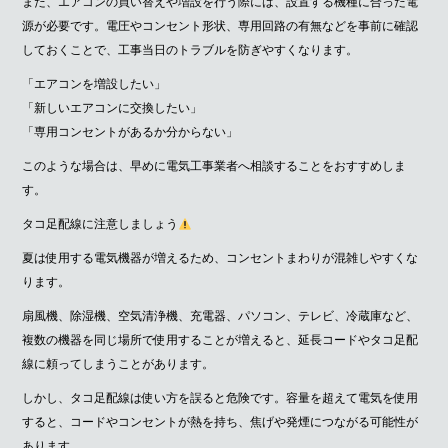
また、エアコンの買い替えや増設を行う際には、設置する機種に合った電
源が必要です。電圧やコンセント形状、専用回路の有無などを事前に確認
しておくことで、工事当日のトラブルを防ぎやすくなります。
「エアコンを増設したい」
「新しいエアコンに交換したい」
「専用コンセントがあるか分からない」
このような場合は、早めに電気工事業者へ相談することをおすすめしま
す。
タコ足配線に注意しましょう
夏は使用する電気機器が増えるため、コンセントまわりが混雑しやすくな
ります。
扇風機、除湿機、空気清浄機、充電器、パソコン、テレビ、冷蔵庫など、
複数の機器を同じ場所で使用することが増えると、延長コードやタコ足配
線に頼ってしまうことがあります。
しかし、タコ足配線は使い方を誤ると危険です。容量を超えて電気を使用
すると、コードやコンセントが熱を持ち、焦げや発煙につながる可能性が
あります。