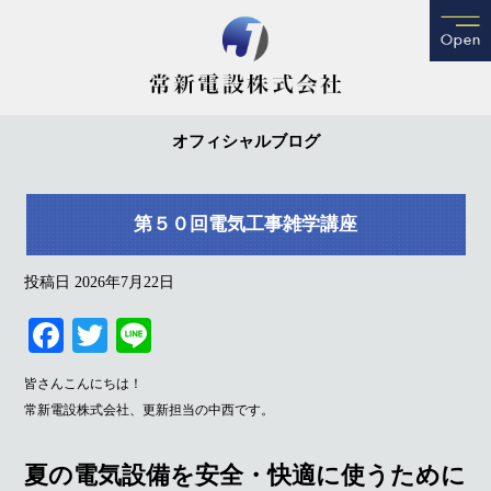
オフィシャルブログ
第５０回電気工事雑学講座
投稿日
2026年7月22日
Fa
T
Li
ce
wi
ne
皆さんこんにちは！
bo
tte
常新電設株式会社、更新担当の中西です。
ok
r
夏の電気設備を安全・快適に使うために