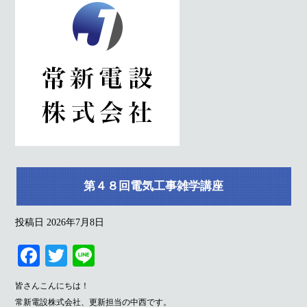
第４８回電気工事雑学講座
投稿日
2026年7月8日
Fa
T
Li
ce
wi
ne
皆さんこんにちは！
bo
tte
常新電設株式会社、更新担当の中西です。