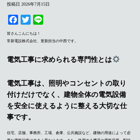
投稿日
2026年7月15日
Fa
T
Li
ce
wi
ne
皆さんこんにちは！
bo
tte
常新電設株式会社、更新担当の中西です。
ok
r
電気工事に求められる専門性とは
電気工事は、照明やコンセントの取り
付けだけでなく、建物全体の電気設備
を安全に使えるように整える大切な仕
事です。
住宅、店舗、事務所、工場、倉庫、公共施設など、建物の用途によって必