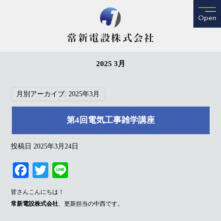
2025 3月
月別アーカイブ:
2025年3月
第4回電気工事雑学講座
投稿日
2025年3月24日
Fa
T
Li
ce
wi
ne
皆さんこんにちは！
bo
tte
常新電設株式会社
、更新担当の中西です。
ok
r