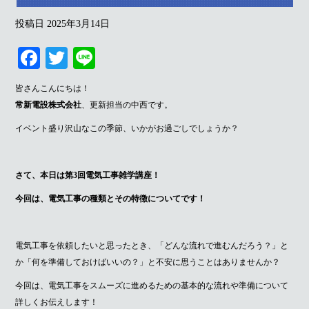
投稿日
2025年3月14日
Fa
T
Li
ce
wi
ne
皆さんこんにちは！
bo
tte
常新電設株式会社
、更新担当の中西です。
ok
r
イベント盛り沢山なこの季節、いかがお過ごしでしょうか？
さて、本日は第3回電気工事雑学講座！
今回は、電気工事の種類とその特徴についてです！
電気工事を依頼したいと思ったとき、「どんな流れで進むんだろう？」と
か「何を準備しておけばいいの？」と不安に思うことはありませんか？
今回は、電気工事をスムーズに進めるための基本的な流れや準備について
詳しくお伝えします！