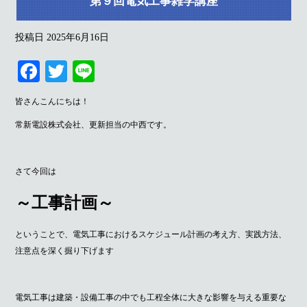
第９回電気工事雑学講座
投稿日
2025年6月16日
Fa
T
Li
ce
wi
ne
皆さんこんにちは！
bo
tte
常新電設株式会社、更新担当の中西です。
ok
r
さて今回は
～工事計画～
ということで、電気工事におけるスケジュール計画の考え方、実践方法、
注意点を深く掘り下げます
電気工事は建築・設備工事の中でも工程全体に大きな影響を与える重要な