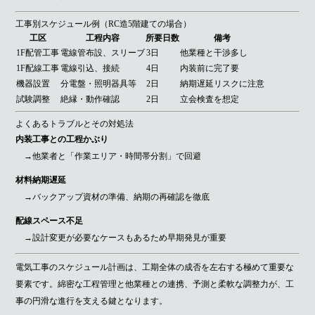
工事別スケジュール例（RC造5階建ての場合）
工区
工程内容
所要日数
備考
1F配管工事
電線管布設、スリーブ
3日
他業種と干渉多し
1F配線工事
電線引込、接続
4日
内装前に完了要
機器設置
分電盤・照明器具等
2日
納期遅延リスクに注意
試験調整
絶縁・動作確認
2日
立会検査を想定
よくあるトラブルとその対処法
内装工事との工程かぶり
→他業者と「作業エリア・時間帯分割」で回避
材料納期遅延
→バックアップ資材の準備、納期の再確認を徹底
配線スペース不足
→設計変更が必要なケースもあるため早期発見が重要
電気工事のスケジュール計画は、工期全体の成否を左右する極めて重要な
要素です。綿密な工程管理と他業種との連携、予測と柔軟な調整力が、工
事の円滑な進行を支える鍵となります。