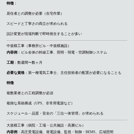
特徴
：
居住者との調整が必要（在宅作業）
スピードと丁寧さの両立が求められる
設計変更が現場判断で即時発生することが多い
中規模工事（事務所ビル・中規模施設）
内容例
：ビル全体の幹線工事、照明・弱電・空調制御システム
工期
：数週間〜数ヶ月
必要な資格
：第一種電気工事士、主任技術者の配置が必要になることも
特徴
複数業者との工程調整が必須
複雑な系統構成（UPS、非常用電源など）
スケジュール・品質・安全の「三位一体管理」が求められる
大規模工事（病院・工場・公共施設・高層ビル）
内容例
：高圧受電設備、発電設備、監視・制御・BEMS、広域照明