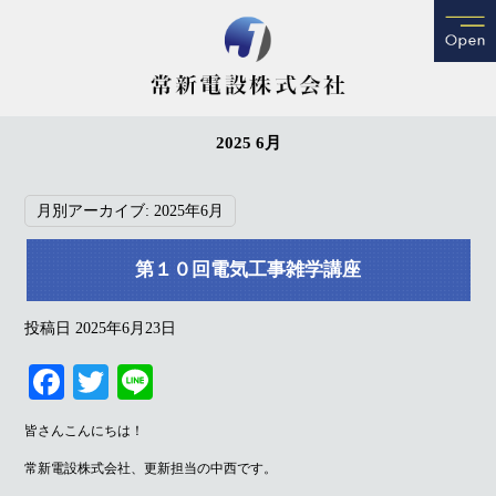
2025 6月
月別アーカイブ:
2025年6月
第１０回電気工事雑学講座
投稿日
2025年6月23日
Fa
T
Li
ce
wi
ne
皆さんこんにちは！
bo
tte
常新電設株式会社、更新担当の中西です。
ok
r