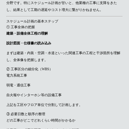
分野です。特にスケジュール計画が甘いと、他業種の工事に支障をきた
し、結果として工期の遅延やコスト増大に繋がりかねません。
スケジュール計画の基本ステップ
① 工事全体の把握
建築・設備全体工程の理解
設計図面・仕様書の読み込み
まずは建築・内装・空調・水道といった関連工事の工程と干渉箇所を理解
し、全体像を把握します。
② 工事区分の細分化（WBS）
電力系統工事
弱電・通信工事
自火報やインターホン等の設備工事
上記を工区やフロア単位で分割して計画します。
③ 必要日数と順序の整理
どの工事がどこでどれくらい時間がかかるか