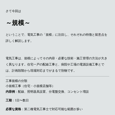
さて今回は
～規模～
ということで、電気工事の「規模」に注目し、それぞれの特徴と留意点を
詳しく解説します。
電気工事は、規模によってその内容・必要な技術・施工管理の方法が大き
く異なります。住宅一戸の配線工事と、病院や工場の電源設備工事とで
は、計画段階から現場対応までがまるで別物です。
工事規模の分類
小規模工事（住宅・小規模店舗等）
内容例
：配線、照明器具設置、分電盤交換、コンセント増設
工期
：1日〜数日
必要な資格
：第二種電気工事士で対応可能な範囲が多い