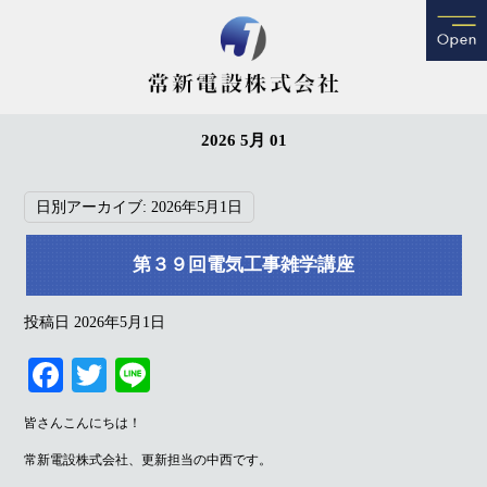
2026 5月 01
日別アーカイブ:
2026年5月1日
第３９回電気工事雑学講座
投稿日
2026年5月1日
Fa
T
Li
ce
wi
ne
皆さんこんにちは！
bo
tte
常新電設株式会社、更新担当の中西です。
ok
r